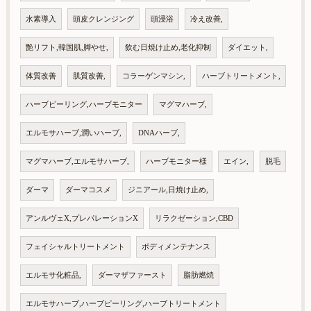
水素導入
頭皮クレンジング
頭浸浴
冷え改善,
艶リフト,韓国肌,脚やせ,
飲む日焼け止め,老化抑制
ダイエット,
体質改善
肌質改善,
コラーゲンマシン,
ハーブトリートメント,
ハーブピーリング,ハーブモニター
マグマハーブ,
エルモサハーブ,潤いハーブ,
DNAハーブ,
マグマハーブ,エルモサハーブ,
ハーブモニター様
エイン,
脱毛
ダーマ
ダーマコスメ
ジニアール,日焼け止め,
アンルヴェX,プレパレーションX
リラクゼーション,CBD
フェイシャルトリートメント
ボディメンテナンス
エルモサ化粧品,
ダーマザファースト
脂肪燃焼
エルモサハーブ,ハーブピーリング,ハーブトリートメント