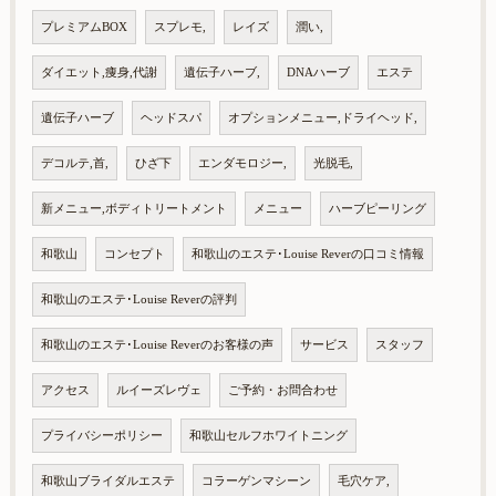
プレミアムBOX
スプレモ,
レイズ
潤い,
ダイエット,痩身,代謝
遺伝子ハーブ,
DNAハーブ
エステ
遺伝子ハーブ
ヘッドスパ
オプションメニュー,ドライヘッド,
デコルテ,首,
ひざ下
エンダモロジー,
光脱毛,
新メニュー,ボディトリートメント
メニュー
ハーブピーリング
和歌山
コンセプト
和歌山のエステ･Louise Reverの口コミ情報
和歌山のエステ･Louise Reverの評判
和歌山のエステ･Louise Reverのお客様の声
サービス
スタッフ
アクセス
ルイーズレヴェ
ご予約・お問合わせ
プライバシーポリシー
和歌山セルフホワイトニング
和歌山ブライダルエステ
コラーゲンマシーン
毛穴ケア,