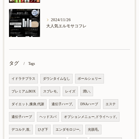
2024/11/26
大人気エルモサコフレ
タグ
Tags
イドラテプラス
ダウンタイムなし
ポールシェリー
プレミアムBOX
スプレモ,
レイズ
潤い,
ダイエット,痩身,代謝
遺伝子ハーブ,
DNAハーブ
エステ
遺伝子ハーブ
ヘッドスパ
オプションメニュー,ドライヘッド,
デコルテ,首,
ひざ下
エンダモロジー,
光脱毛,