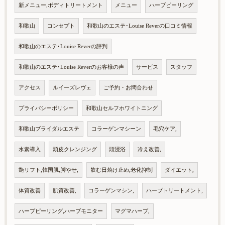
新メニュー,ボディトリートメント
メニュー
ハーブピーリング
和歌山
コンセプト
和歌山のエステ･Louise Reverの口コミ情報
和歌山のエステ･Louise Reverの評判
和歌山のエステ･Louise Reverのお客様の声
サービス
スタッフ
アクセス
ルイーズレヴェ
ご予約・お問合わせ
プライバシーポリシー
和歌山セルフホワイトニング
和歌山ブライダルエステ
コラーゲンマシーン
毛穴ケア,
水素導入
頭皮クレンジング
頭浸浴
冷え改善,
艶リフト,韓国肌,脚やせ,
飲む日焼け止め,老化抑制
ダイエット,
体質改善
肌質改善,
コラーゲンマシン,
ハーブトリートメント,
ハーブピーリング,ハーブモニター
マグマハーブ,